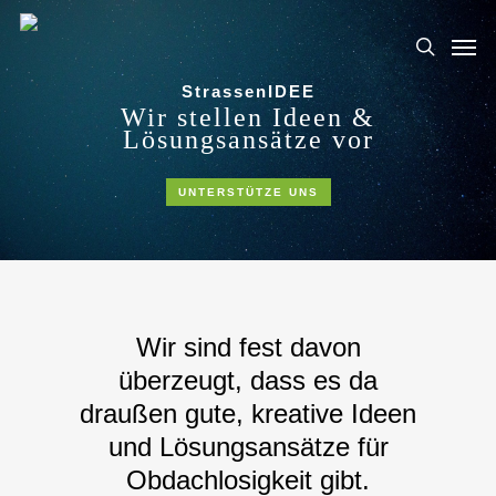
Skip
Men
to
search
main
StrassenIDEE
content
Wir stellen Ideen &
Lösungsansätze vor
UNTERSTÜTZE UNS
Wir sind fest davon
überzeugt, dass es da
draußen gute, kreative Ideen
und Lösungsansätze für
Obdachlosigkeit gibt.