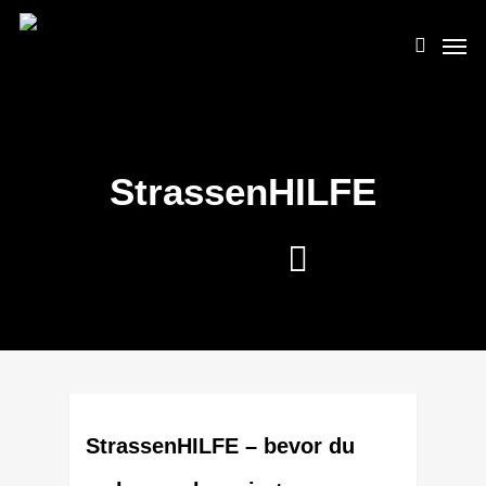
Skip
Men
to
search
main
content
StrassenHILFE
StrassenHILFE – bevor du