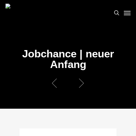
Skip
Men
to
search
main
content
Jobchance | neuer
Anfang