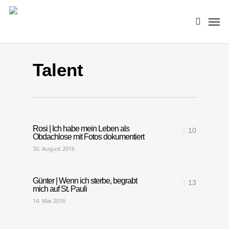
Skip
Men
to
search
main
content
Talent
Rosi | Ich habe mein Leben als
10
Obdachlose mit Fotos dokumentiert
30. August 2016
Günter | Wenn ich sterbe, begrabt
13
mich auf St. Pauli
14. Mai 2016