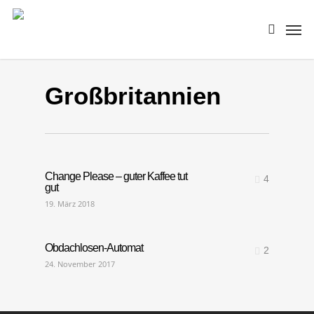
Skip
Men
to
search
main
content
Großbritannien
Change Please – guter Kaffee tut
4
gut
19. März 2018
Obdachlosen-Automat
2
24. November 2017