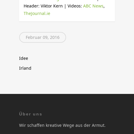
Header: Viktor Kern | Videos:
ABC News
,
TheJournal.ie
Februar 09, 2016
Idee
Irland
Über uns
Wir schaffen kreative Wege aus der Armut.