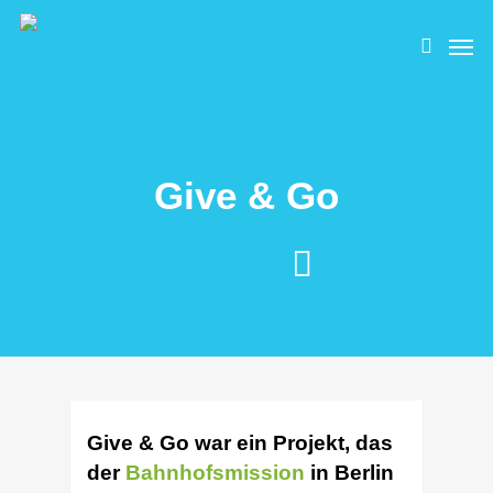
Skip
Men
to
search
main
content
Give & Go
Give & Go war ein Projekt, das
der
Bahnhofsmission
in Berlin