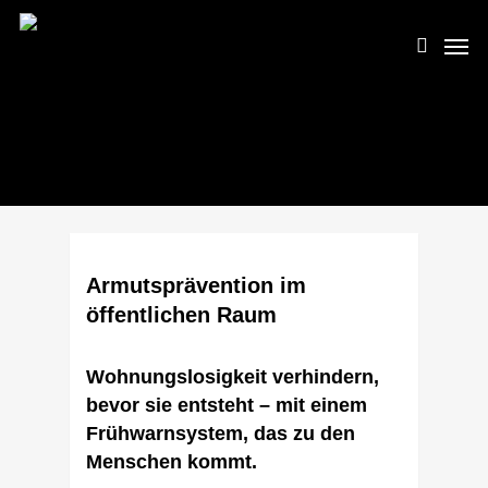
Skip
Men
to
search
main
content
Armutsprävention im
öffentlichen Raum
Wohnungslosigkeit verhindern,
bevor sie entsteht – mit einem
Frühwarnsystem, das zu den
Menschen kommt.