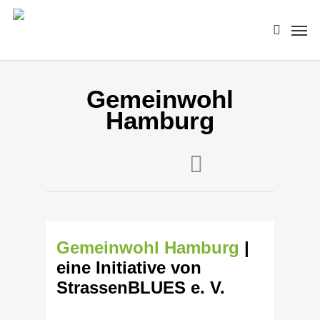
Skip
Men
to
search
main
content
Gemeinwohl
Hamburg
Gemeinwohl Hamburg
|
eine Initiative von
StrassenBLUES e. V.