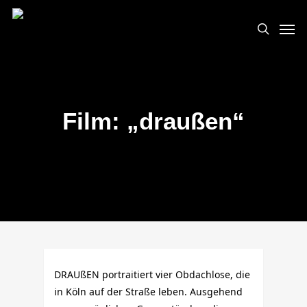
Skip
Men
to
search
main
content
Film: „draußen“
DRAUßEN portraitiert vier Obdachlose, die
in Köln auf der Straße leben. Ausgehend