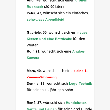
, wünscht sich einen
Andi, 49
großen
(80-90 Liter)
Rucksack
, wünscht sich ein einfaches,
Petra, 47
schwarzes Abendkleid
, wünscht sich ein
Gabriele, 55
neues
f
ür den
Kissen und eine Bettdecke
Winter
, wünscht sich eine
Rolf, 71
Analog-
Kamera
, wünscht sich eine
Marc, 40
kleine 1-
Zimmer-Wohnung
, wünscht sich
Dennis, 38
Lego-Technik
für seinen 13-jährigen Sohn
, wünscht sich
René, 37
Hundefutter,
für seine drei Hund
Näpfe und Leinen
e